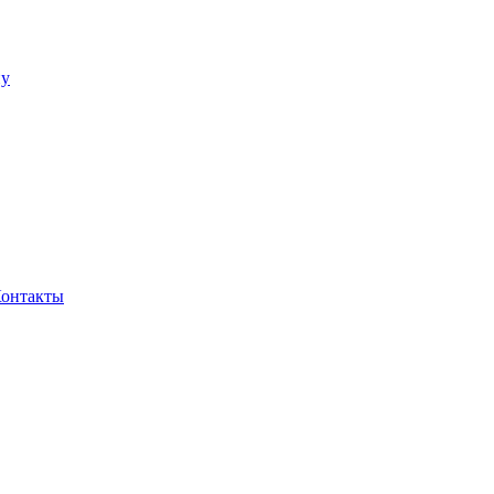
ну
онтакты