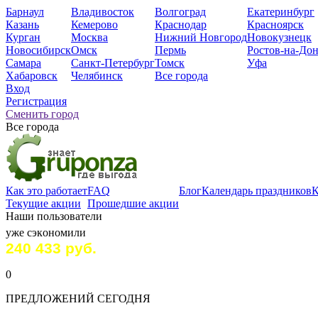
Барнаул
Владивосток
Волгоград
Екатеринбург
Казань
Кемерово
Краснодар
Красноярск
Курган
Москва
Нижний Новгород
Новокузнецк
Новосибирск
Омск
Пермь
Ростов-на-До
Самара
Санкт-Петербург
Томск
Уфа
Хабаровск
Челябинск
Все города
Вход
Регистрация
Сменить город
Все города
Как это работает
FAQ
Блог
Календарь праздников
К
Текущие акции
Прошедшие акции
Наши пользователи
уже сэкoномили
240 433 руб.
0
ПРЕДЛОЖЕНИЙ СЕГОДНЯ