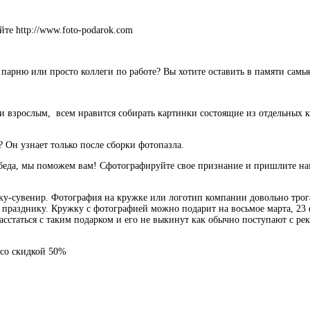
йте http://www.foto-podarok.com
 парню или просто коллеги по работе? Вы хотите оставить в памяти сам
 взрослым, всем нравится собирать картинки состоящие из отдельных кус
т? Он узнает только после сборки фотопазла.
е беда, мы поможем вам! Сфотографируйте свое признание и пришлите 
ку-сувенир. Фотография на кружке или логотип компании довольно трог
 празднику. Кружку с фотографией можно подарит на восьмое марта, 23 
асстаться с таким подарком и его не выкинут как обычно поступают с ре
 со скидкой 50%