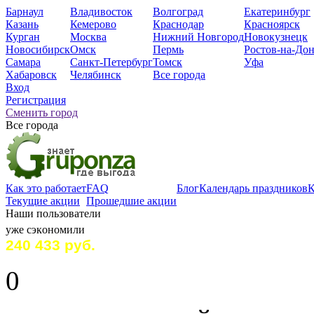
Барнаул
Владивосток
Волгоград
Екатеринбург
Казань
Кемерово
Краснодар
Красноярск
Курган
Москва
Нижний Новгород
Новокузнецк
Новосибирск
Омск
Пермь
Ростов-на-До
Самара
Санкт-Петербург
Томск
Уфа
Хабаровск
Челябинск
Все города
Вход
Регистрация
Сменить город
Все города
Как это работает
FAQ
Блог
Календарь праздников
К
Текущие акции
Прошедшие акции
Наши пользователи
уже сэкoномили
240 433 руб.
0