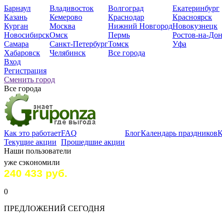
Барнаул
Владивосток
Волгоград
Екатеринбург
Казань
Кемерово
Краснодар
Красноярск
Курган
Москва
Нижний Новгород
Новокузнецк
Новосибирск
Омск
Пермь
Ростов-на-До
Самара
Санкт-Петербург
Томск
Уфа
Хабаровск
Челябинск
Все города
Вход
Регистрация
Сменить город
Все города
Как это работает
FAQ
Блог
Календарь праздников
К
Текущие акции
Прошедшие акции
Наши пользователи
уже сэкoномили
240 433 руб.
0
ПРЕДЛОЖЕНИЙ СЕГОДНЯ