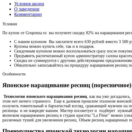
Условия акции
О заведении
Комментарии
Условия
По купон от Gruponza.ru вы получите скидку 82% на наращивания ресн
С нашем купоном Вы заплатите всего 630 рублей вместо 3 500 р
Купоны можно купить себе, так и в подарок.
Скидочным купоном можно воспользоваться сразу после покупк
Предъявить распечатанный купон администратору салона красот
Скидка не суммируется с другими действующими предложениями
Обязательно записывайтесь на процедуру наращивания ресниц по 
Особенности
Японское наращивание ресниц (поресничное)
Технология японского наращивания ресниц
, как вы уже догадались
этом нет ничего странного. Еще в далеком прошлом эталоном женско
получить томительный и бархатистый взгляд, сражающий мужчин на п
ресницы и не навредят вашим. Мастер посоветует и подберет нужный 
японском наращивании ресниц в студии красоты "La Fleur" можно узнат
различных тушей для увеличения ресниц. Объем ресниц наращенных по 
Преимущества японской технологии наращив