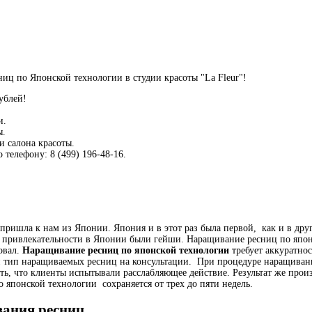
иц по Японской технологии в студии красоты "La Fleur"!
ублей!
и.
ы.
 салона красоты.
телефону: 8 (499) 196-48-16.
, пришла к нам из Японии. Япония и в этот раз была первой, как и в др
й привлекательности в Японии были гейши. Наращивание ресниц по япон
овал.
Наращивание ресниц по японской технологии
требует аккуратнос
тип наращиваемых ресниц на консультации. При процедуре наращивания
ь, что клиенты испытывали расслабляющее действие. Результат же произ
японской технологии сохраняется от трех до пяти недель.
ания ресниц.