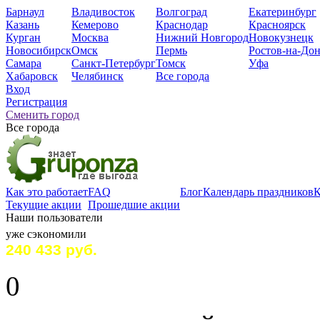
Барнаул
Владивосток
Волгоград
Екатеринбург
Казань
Кемерово
Краснодар
Красноярск
Курган
Москва
Нижний Новгород
Новокузнецк
Новосибирск
Омск
Пермь
Ростов-на-До
Самара
Санкт-Петербург
Томск
Уфа
Хабаровск
Челябинск
Все города
Вход
Регистрация
Сменить город
Все города
Как это работает
FAQ
Блог
Календарь праздников
К
Текущие акции
Прошедшие акции
Наши пользователи
уже сэкoномили
240 433 руб.
0