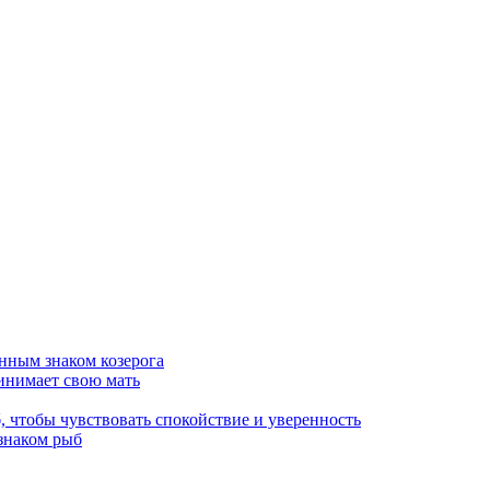
нным знаком козерога
инимает свою мать
 чтобы чувствовать спокойствие и уверенность
знаком рыб