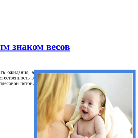
ым знаком весов
ать ожидания, а
стественность в
ллесовой пятой,