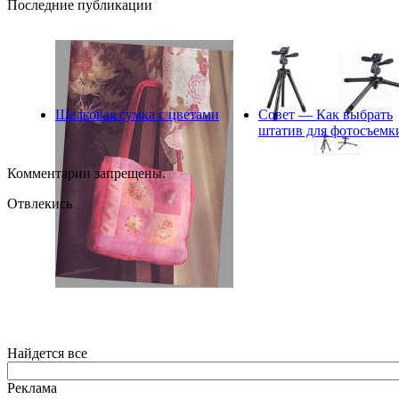
Последние публикации
Шелковая сумка с цветами
Совет — Как выбрать
штатив для фотосъемк
Комментарии запрещены.
Отвлекись
Найдется все
Реклама