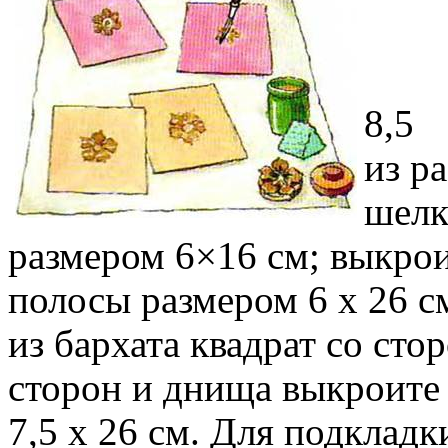
8,5 
из р
шелк
размером 6×16 см; выкрои
полосы размером 6 х 26 с
из бархата квадрат со сто
сторон и днища выкроите 
7,5 х 26 см. Для подкладк