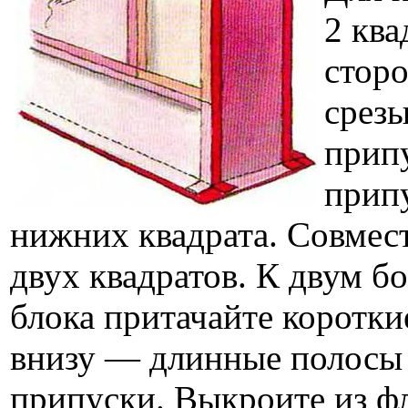
2 ква
сторо
срезы
прип
прип
нижних квадрата. Совмест
двух квадратов. К двум б
блока притачайте короткие
внизу — длинные полосы 
припуски. Выкроите из фл