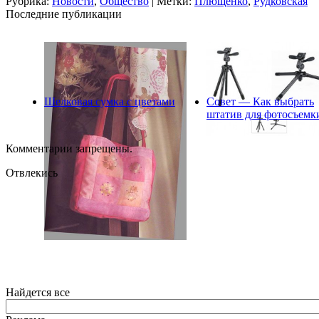
Рубрика:
Новости
,
Общество
| Метки:
Плющенко
,
Рудковская
Последние публикации
Шелковая сумка с цветами
Совет — Как выбрать
штатив для фотосъемк
Комментарии запрещены.
Отвлекись
Найдется все