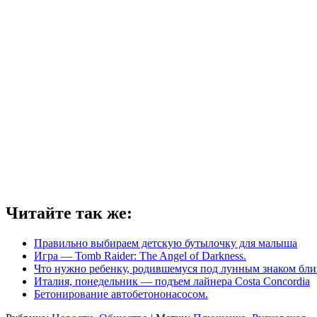
Читайте так же:
Правильно выбираем детскую бутылочку для малыша
Игра — Tomb Raider: The Angel of Darkness.
Что нужно ребенку, родившемуся под лунным знаком близ
Италия, понедельник — подъем лайнера Costa Concordia
Бетонирование автобетононасосом.