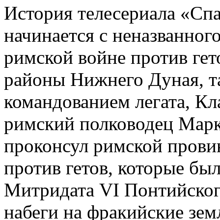
История телесериала «Спа
начинается с неназванног
римской войне против гет
районы Нижнего Дуная, т
командованием легата, Кла
римский полководец Марк
проконсул римской прови
против гетов, которые бы
Митридата VI Понтийского
набеги на фракийские зем