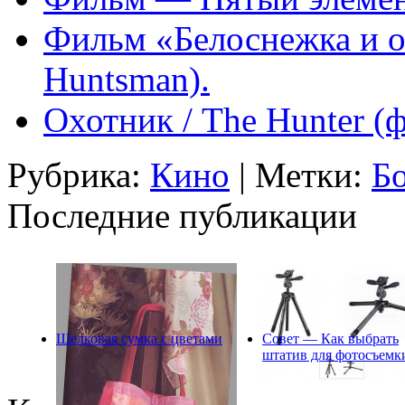
Фильм «Белоснежка и о
Huntsman).
Охотник / The Hunter (
Рубрика:
Кино
| Метки:
Б
Последние публикации
Шелковая сумка с цветами
Совет — Как выбрать
штатив для фотосъемк