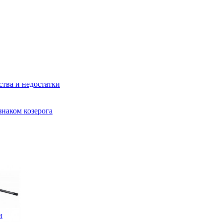
ства и недостатки
знаком козерога
и