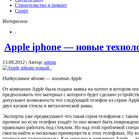
Строительство и ремонт
Спорт
Интересное
.
Apple iphone — новые технол
13.09.2012 | Автор:
admin
Надкусанное яблоко — логотип Apple
От компании Apple была подана заявка на патент в котором оп
предположить что материал с которого будет сделано устройс
допускают возможность что следующий телефон из серии Apple 
двух кусков стекла и металлической рамы.
Эксперты уже предвкушают что такая серия телефонов с таким 
прочное но если телефон упадёт то оно может быть повреждено.
правильно работать под стеклом. Но над этой проблемой спец
смогла найти и несколько преимуществ в этих телефонах. Ну в
пропускает радиосигналы. Как описано в заявлении Apple — в