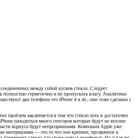
х соединенных между собой кусков стекла. Следует
ть полностью герметично и не пропускать влагу. Аналитики
ествуют два телефона это iPhone 4 и 4s , они тоже сделаны с
их проблем заключается в том что стекло хоть и достаточно
iPhone находиться много сенсоров которые будут не вполне
части корпуса будут непрозрачными. Компания Apple уже
ми материалами — это то что оно крепкое, прозрачное и
 применить стекло для своих новых телефонов. Ну и как не