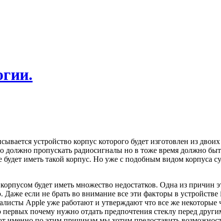
огии.
исывается устройство корпус которого будет изготовлен из двои
тво должно пропускать радиосигналы но в тоже время должно бы
будет иметь такой корпус. Но уже с подобным видом корпуса сущ
корпусом будет иметь множество недостатков. Одна из причин эт
 Даже если не брать во внимание все эти факторы в устройстве 
иалисты Apple уже работают и утверждают что все же некоторые 
о первых почему нужно отдать предпочтения стеклу перед други
от именно по этим причинам мы хотим предоставить возможность