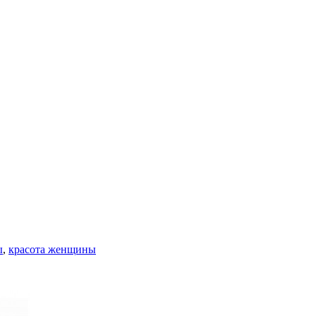
ы
,
красота женщины