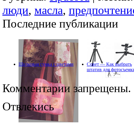
люди
,
масла
,
предпочтени
Последние публикации
Шелковая сумка с цветами
Совет — Как выбрать
штатив для фотосъемк
Комментарии запрещены.
Отвлекись