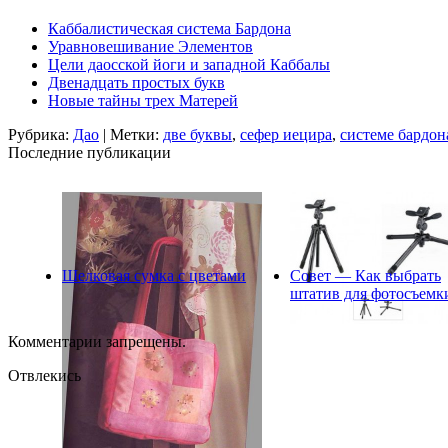
Каббалистическая система Бардона
Уравновешивание Элементов
Цели даосской йоги и западной Каббалы
Двенадцать простых букв
Новые тайны трех Матерей
Рубрика:
Дао
| Метки:
две буквы
,
сефер иецира
,
системе бардон
Последние публикации
Шелковая сумка с цветами
Совет — Как выбрать
штатив для фотосъемк
Комментарии запрещены.
Отвлекись