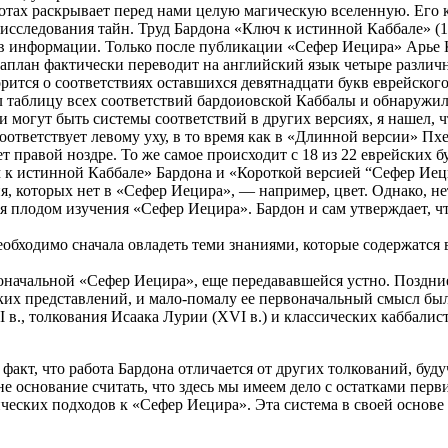
отах раскрывает перед нами целую магическую вселенную. Его к
и исследования тайн. Труд Бардона «Ключ к истинной Каббале» 
ков информации. Только после публикации «Сефер Иецира» Арье К
аплан фактически переводит на английский язык четыре различн
орится о соответствиях оставшихся девятнадцати букв еврейского
ил таблицу всех соответствий бардоиовской Каббалы и обнаружил
 могут быть системы соответствий в других версиях, я нашел, ч
оответствует левому уху, в то время как в «Длинной версии» Пхе
ет правой ноздре. То же самое происходит с 18 из 22 еврейских 
 к истинной Каббале» Бардона и «Короткой версией “Сефер Иец
я, которых нет в «Сефер Иецира», — например, цвет. Однако, не
ся плодом изучения «Сефер Иецира». Бардон и сам утверждает, что
обходимо сначала овладеть теми знаниями, которые содержатся 
воначальной «Сефер Иецира», еще передававшейся устно. Поздн
их представлений, и мало-помалу ее первоначальный смысл был 
 в., толкования Исаака Лурии (XVI в.) и классических каббалисто
т факт, что работа Бардона отличается от других толкований, б
мне основание считать, что здесь мы имеем дело с остатками пер
еских подходов к «Сефер Иецира». Эта система в своей основе 