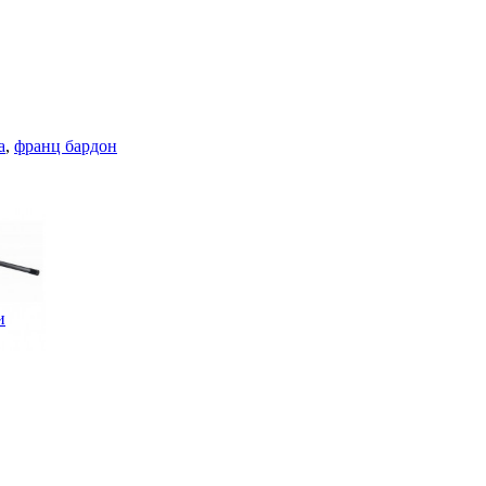
а
,
франц бардон
и