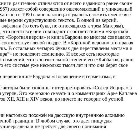
ниги разительно отличаются от всего изданного ранее своим
(1957) являет собой совершенно ошеломляющий и уникальный
аплана в 1990 г. мне наконец-то удалось сложить вместе все
ые версии существующих текстов. В одной из версий,
 алфавита (то есть букв, не относящихся к трем Матерям),
, что почти все они совпадают с соответствиями «Короткой
то «Короткая версия» и книга Бардона во многом совпадают.
 соответствует левой ноздре. В «Короткой версии» это правая
букв. В остальных четырех буквах две переставлены местами и
ира”» не подлежит сомнению. И все же есть некоторые
т сомнений, что в значительной степени его «Каббала», равно
 его системе уже несколько тысяч лет и что она берет свое
в первой книге Бардона «Посвящение в герметизм», в
ие авторы были склонны интерпретировать «Сефер Иецира» в
утерян. Это же можно сказать и о комментариях Арье Каплана
в XII, XIII и XIV веков, но ничего не говорит об устной
удучи настолько похожей на даосскую внутреннюю алхимию
вичной традиции. В любом случае, это дает пищу для
универсальна и не требует для своего понимания