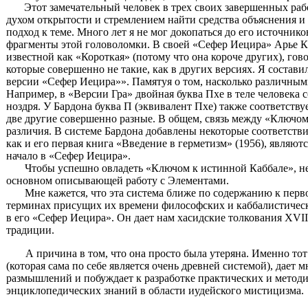
Этот замечательный человек в трех своих завершенных раб
духом открытости и стремлением найти средства объяснения 
подход к теме. Много лет я не мог докопаться до его источни
фрагменты этой головоломки. В своей «Сефер Иецира» Арье К
известной как «Короткая» (потому что она короче других), гов
которые совершенно не такие, как в других версиях. Я состав
версии «Сефер Иецира»». Памятуя о том, насколько различными
Например, в «Версии Гра» двойная буква Пхе в теле человека с
ноздря. У Бардона буква П (эквивалент Пхе) также соответству
две другие совершенно разные. В общем, связь между «Ключом
различия. В системе Бардона добавлены некоторые соответстви
как и его первая книга «Введение в герметизм» (1956), являют
начало в «Сефер Иецира».
Чтобы успешно овладеть «Ключом к истинной Каббале», не
основном описывающей работу с Элементами.
Мне кажется, что эта система ближе по содержанию к пер
терминах присущих их времени философских и каббалистическ
в его «Сефер Иецира». Он дает нам хасидские толкования XVIII
традиции.
А причина в том, что она просто была утеряна. Именно то
(которая сама по себе является очень древней системой), дает 
размышлений и побуждает к разработке практических и методич
энциклопедических знаний в области иудейского мистицизма.