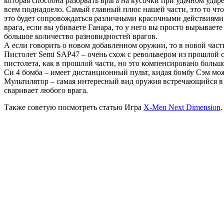
которая способна разорвать врага на кусочки при удачном ударе
всем поднадоело. Самый главный плюс нашей части, это то что
это будет сопровождаться различными красочными действиями, 
врага, если вы убиваете Ганара, то у него вы просто вырываете
большое количество разновидностей врагов.
А если говорить о новом добавленном оружии, то в новой час
Пистолет Semi SAP47 – очень схож с револьвером из прошлой с
пистолета, как в прошлой части, но это компенсировано боль
Си 4 бомба – имеет дистанционный пульт, кидая бомбу Сэм може
Мультилятор – самая интересный вид оружия встречающийся в и
сваривает любого врага.
Также советую посмотреть статью Игра
X-Men Next Dimension
.