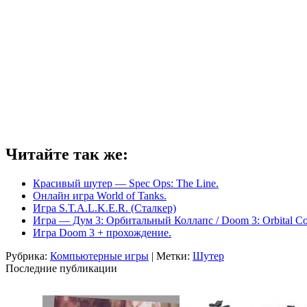
Читайте так же:
Красивый шутер — Spec Ops: The Line.
Онлайн игра World of Tanks.
Игра S.T.A.L.K.E.R. (Сталкер)
Игра — Дум 3: Орбитальный Коллапс / Doom 3: Orbital Col
Игра Doom 3 + прохождение.
Рубрика:
Компьютерные игры
| Метки:
Шутер
Последние публикации