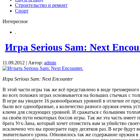
Строительство и ремонт
Спорт
Интересное
.
Игра Serious Sam: Next Encou
11.09.2012 | Автор:
admin
Игра Serious Sam: Next Encounter
В этой части игры так же всё представлено в виде трехмерного
во всех похожих играх основывается на больших стычках с то
В игре вы увидите 16 разнообразных уровней в отличие от пред
были все однообразные, а количество разного оружия очень уст
ключи для следующих уровней. И сражаться с большими толпам
на своём пути некоторых боссов игры. Так же эта часть имеет 
брата Угх-Зана, который хочет отомстить вам за убийство своег
исключено что вы проиграете пару десятков раз. В игре будут вс
значительного урона. Обновилось так же содержание оружия в 