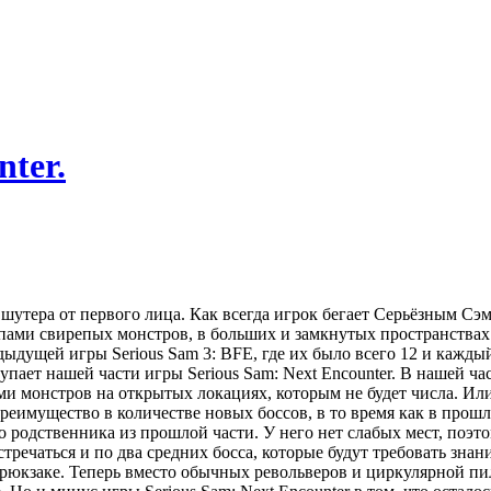
nter.
 шутера от первого лица. Как всегда игрок бегает Серьёзным Сэ
лпами свирепых монстров, в больших и замкнутых пространствах
ыдущей игры Serious Sam 3: BFE, где их было всего 12 и каждый
упает нашей части игры Serious Sam: Next Encounter. В нашей ча
и монстров на открытых локациях, которым не будет числа. Или
преимущество в количестве новых боссов, в то время как в прош
о родственника из прошлой части. У него нет слабых мест, поэто
тречаться и по два средних босса, которые будут требовать знани
рюкзаке. Теперь вместо обычных револьверов и циркулярной пилы