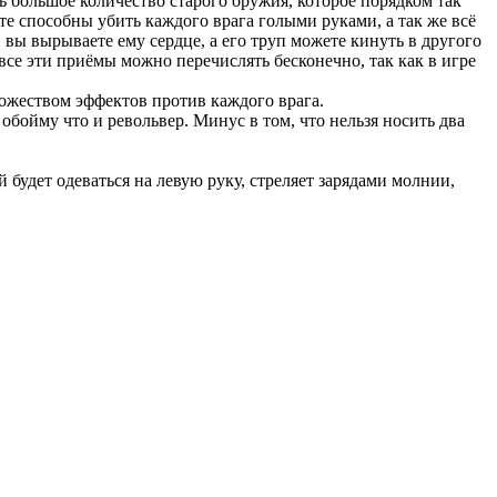
ось большое количество старого оружия, которое порядком так
те способны убить каждого врага голыми руками, а так же всё
вы вырываете ему сердце, а его труп можете кинуть в другого
, все эти приёмы можно перечислять бесконечно, так как в игре
ожеством эффектов против каждого врага.
обойму что и револьвер. Минус в том, что нельзя носить два
будет одеваться на левую руку, стреляет зарядами молнии,