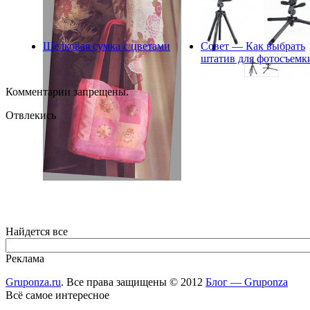
Шелковая сумка с цветами
Совет — Как выбрать
штатив для фотосъемк
Комментарии запрещены.
Отвлекись
Найдется все
Реклама
Gruponza.ru
. Все права защищены © 2012
Блог — Gruponza
Всё самое интересное