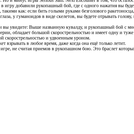
. Но и минус игры Serious Sam: Next Encounter в том, что остал
 в игру добавили рукопашный бой, где с одного нажатия вы буде
такими как: если бить голыми руками безголового ракетоносца, 
 глаза, у гуманоидов в виде скелетов, вы будете отрывать голову
ти вы увидите: Выше названную кувалду, и рукопашный бой с мн
ерии, обладает большой скорострельностью и имеет одну и туже 
шой скорострельностью и удвоенным уроном.
т взрывать в любое время, даже когда она ещё только летит.
гре, не считая приемов в рукопашном бою. Это браслет который 