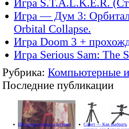
Игра S.T.A.L.K.E.R. (Ст
Игра — Дум 3: Орбитал
Orbital Collapse.
Игра Doom 3 + прохожд
Игра Serious Sam: The 
Рубрика:
Компьютерные 
Последние публикации
Шелковая сумка с цветами
Совет — Как выбрать