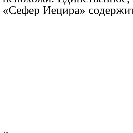
«Сефер Иецира» содержит 