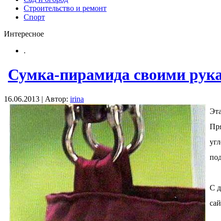
Строительство и ремонт
Спорт
Интересное
.
Сумка-пирамида своими рук
16.06.2013 | Автор:
irina
Эта
Пря
угл
под
С д
сай