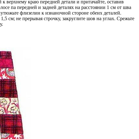
 к верхнему краю передней детали и притачайте, оставив
осе па передней и задней деталях на расстоянии 1 см от шва
иутюжьте флизелин к изнаночной стороне обеих деталей.
5 см; не прерывая строчку, закруглите шов на углах. Срежьте
у.