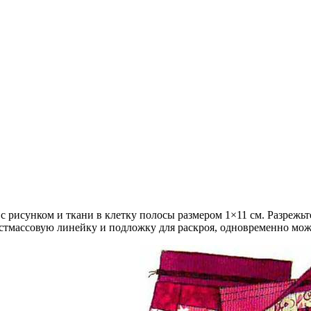
с рисунком и ткани в клетку полосы размером 1×11 см. Разрежьт
тмассовую линейку и подложку для раскроя, одновременно можно