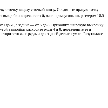
 левую точку вверху с точкой внизу. Соедините правую точку
я выкройки вырежьте из бумаги прямоугольник размером 18,5
т I до -1, а задние — от 5 до 8. Приколите широкую выкройку
ругой выкройки раскроите ряды 4 и 8, переверните ее и
овторите то же с рядами для задней детали сумки. Разутюжьте