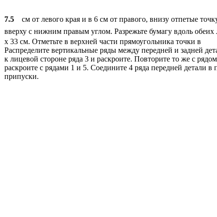
7.5
см от левого края и в 6 см от правого, внизу отпетые точ
вверху с нижним правым углом. Разрежьте бумагу вдоль обеих 
х 33 см. Отметьте в верхней части прямоугольника точки в
Распределите вертикальные ряды между передней и задней дета
к лицевой стороне ряда 3 и раскроите. Повторите то же с рядо
раскроите с рядами 1 и 5. Соедините 4 ряда передней детали в
припуски.