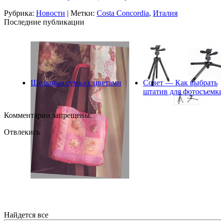
Рубрика:
Новости
| Метки:
Costa Concordia
,
Италия
Последние публикации
Шелковая сумка с цветами
Совет — Как выбрать
штатив для фотосъемк
Комментарии запрещены.
Отвлекись
Найдется все