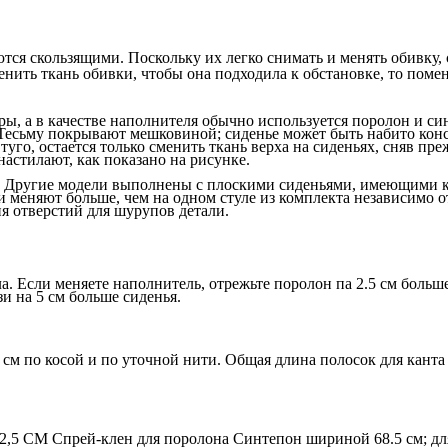
тся скользящими. Поскольку их легко снимать и менять обивку,
енить ткань обивки, чтобы она подходила к обстановке, то поме
ы, а в качестве наполнителя обычно используется поролон и си
Тесьму покрывают мешковиной; сиденье может быть набито конс
уго, остается только сменить ткань верха на сиденьях, сняв пр
астилают, как показано на рисунке.
. Другие модели выполнены с плоскими сиденьями, имеющими ка
меняют больше, чем на одном стуле из комплекта независимо от
я отверстий для шурупов детали.
а. Если меняете наполнитель, отрежьте поролон па 2.5 см бол
и на 5 см больше сиденья.
 см по косой и по уточной нити. Общая длина полосок для канта
2,5 СМ Спрей-клен для поролона Синтепон шириной 68.5 см; для