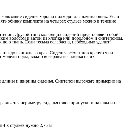
 скользящие сиденья хорошо подходят для начинающих. Если
нять обивку комплекта на четырех стульев можно в течение
нтепон. Другой тип скользящих сидений представляет собой
ким волосом и ватой из хлопка или поролоном и синтепоном.
ежнюю ткань. Если тесьма ослаблена, необходимо удалит!
нт вдоль нижнего края. Сиденья всех типов крепятся на
 модели стула, важно возвращать сиденья на их
ьше длины и ширины сиденья. Синтепон вырежьте примерно на
 равняется периметру сиденья плюс припуски и на швы и на
 4-х стульев нужно 2,75 м