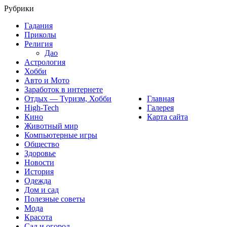
Рубрики
Гадания
Приколы
Религия
Дао
Астрология
Хобби
Авто и Мото
Заработок в интернете
Отдых — Туризм, Хобби
Главная
High-Tech
Галерея
Кино
Карта сайта
Животный мир
Компьютерные игры
Общество
Здоровье
Новости
История
Одежда
Дом и сад
Полезные советы
Мода
Красота
Сад и огород