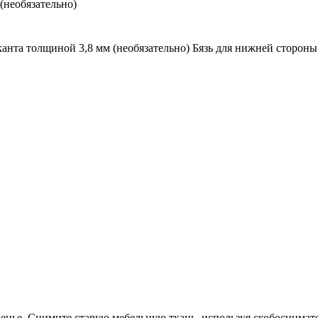
(необязательно)
анта толщиной 3,8 мм (необязательно) Бязь для нижней стороны с
нье. Снимите старую мебельную ткань, используя скобосннмате