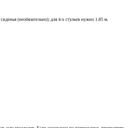
иденья (необязательно); для 4-х стульев нужно 1.85 м.
ль или гвоздодер. Если основание по повреждено, пропустите