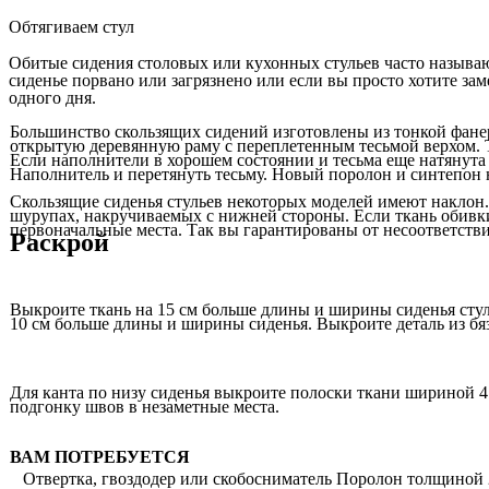
Обтягиваем стул
Обитые сидения столовых или кухонных стульев часто называю
сиденье порвано или загрязнено или если вы просто хотите зам
одного дня.
Большинство скользящих сидений изготовлены из тонкой фанер
открытую деревянную раму с переплетенным тесьмой верхом. 
Если наполнители в хорошем состоянии и тесьма еще натянута т
Наполнитель и перетянуть тесьму. Новый поролон и синтепон н
Скользящие сиденья стульев некоторых моделей имеют наклон
шурупах, накручиваемых с нижней стороны. Если ткань обивки 
первоначальные места. Так вы гарантированы от несоответстви
Раскрой
Выкроите ткань на 15 см больше длины и ширины сиденья стул
10 см больше длины и ширины сиденья. Выкроите деталь из бяз
Для канта по низу сиденья выкроите полоски ткани шириной 4
подгонку швов в незаметные места.
ВАМ ПОТРЕБУЕТСЯ
Отвертка, гвоздодер или скобосниматель Поролон толщиной 