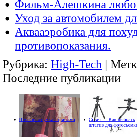
Фильм-Алешкина любо
Уход за автомобилем дл
Аквааэробика для поху
противопоказания.
Рубрика:
High-Tech
| Мет
Последние публикации
Шелковая сумка с цветами
Совет — Как выбрать
штатив для фотосъемк