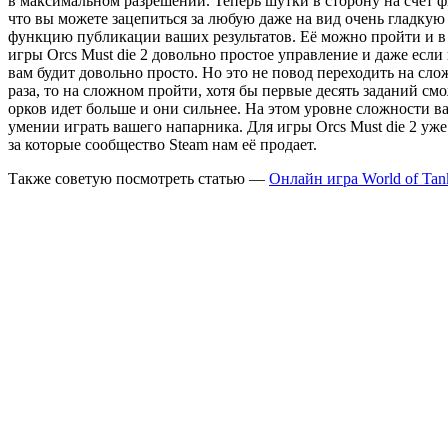
в максимальном разрешении. Теперь шутки в сторону на счёт ф
что вы можете зацепиться за любую даже на вид очень гладкую с
функцию публикации ваших результатов. Её можно пройти и в о
игры Orcs Must die 2 довольно простое управление и даже если
вам будит довольно просто. Но это не повод переходить на сл
раза, то на сложном пройти, хотя бы первые десять заданий см
орков идет больше и они сильнее. На этом уровне сложности в
умении играть вашего напарника. Для игры Orcs Must die 2 уж
за которые сообщество Steam нам её продает.
Также советую посмотреть статью —
Онлайн игра World of Tan