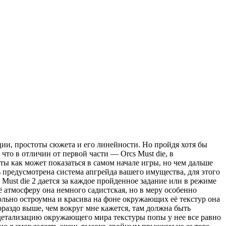
ии, простоты сюжета и его линейности. Но пройдя хотя бы
 что в отличии от первой части — Orcs Must die, в
ты как может показаться в самом начале игры, но чем дальше
ь предусмотрена система апгрейда вашего имущества, для этого
Must die 2 дается за каждое пройденное задание или в режиме
ё атмосферу она немного садистская, но в меру особенно
льно остроумна и красива на фоне окружающих её текстур она
ораздо выше, чем вокруг мне кажется, там должна быть
 детализацию окружающего мира текстуры попы у нее все равно