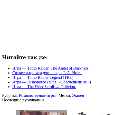
Читайте так же:
Игра — Tomb Raider: The Angel of Darkness.
Сюжет и прохождение игры L.A. Noire.
Игра — Tomb Raider Legend (TRL).
Игра — Dishonored (англ. «Обесчещенный»)
Игра — The Elder Scrolls 4: Oblivion.
Рубрика:
Компьютерные игры
| Метки:
Экшен
Последние публикации