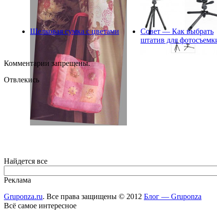
Шелковая сумка с цветами
Совет — Как выбрать
штатив для фотосъемк
Комментарии запрещены.
Отвлекись
Найдется все
Реклама
Gruponza.ru
. Все права защищены © 2012
Блог — Gruponza
Всё самое интересное