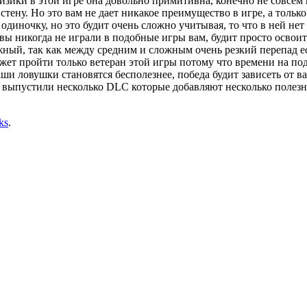
изики в этой игре она довольно примитивна, конечно не совсем 
тену. Но это вам не дает никакое преимущество в игре, а только 
диночку, но это будит очень сложно учитывая, то что в ней нет
 вы никогда не играли в подобные игры вам, будит просто освои
ожный, так как между средним и сложным очень резкий перепад е
ожет пройти только ветеран этой игры потому что времени на по
аши ловушки становятся бесполезнее, победа будит зависеть от 
е выпустили несколько DLC которые добавляют несколько полезны
ks
.