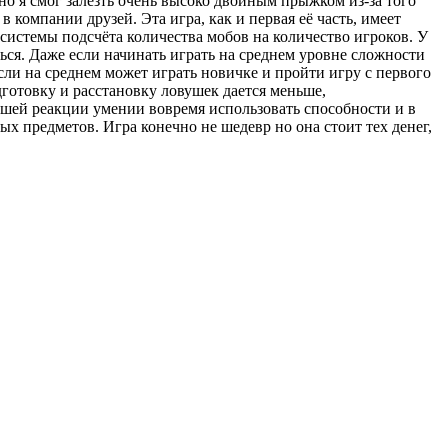
но я смог залезть очень высоко двойным прыжком из-за того
в компании друзей. Эта игра, как и первая её часть, имеет
 системы подсчёта количества мобов на количество игроков. У
ться. Даже если начинать играть на среднем уровне сложности
сли на среднем может играть новичке и пройти игру с первого
дготовку и расстановку ловушек дается меньше,
вашей реакции умении вовремя использовать способности и в
х предметов. Игра конечно не шедевр но она стоит тех денег,