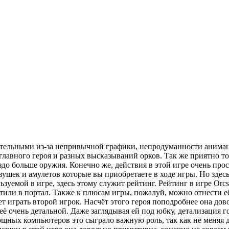
цательными из-за непривычной графики, непродуманности анимац
 главного героя и разных высказываний орков. Так же приятно то
о больше оружия. Конечно же, действия в этой игре очень прос
вушек и амулетов которые вы приобретаете в ходе игры. Но здес
уемой в игре, здесь этому служит рейтинг. Рейтинг в игре Orcs 
стили в портал. Также к плюсам игры, пожалуй, можно отнести е
играть второй игрок. Насчёт этого героя поподробнее она дово
ё очень детальной. Даже заглядывая ей под юбку, детализация г
мощных компьютеров это сыграло важную роль, так как не меняя